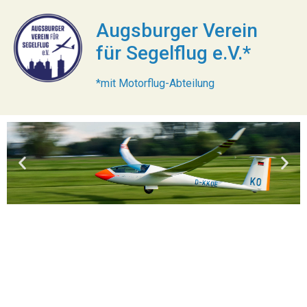
Augsburger Verein
für Segelflug e.V.*
*mit Motorflug-Abteilung